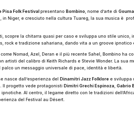
 Pisa Folk Festival
presentano
Bombino
, nome d’arte di
Gouma
 in Niger, e cresciuto nella cultura Tuareg, la sua musica è pro
i, scopre la chitarra quasi per caso e sviluppa uno stile unico,
, rock e tradizione sahariana, dando vita a un groove ipnotico 
 come Nomad, Azel, Deran e il più recente Sahel, Bombino ha con
 artisti del calibro di Keith Richards e Stevie Wonder. La sua 
ul palco un messaggio universale di pace, identità e libertà.
he nasce dall’esperienza del
Dinamitri Jazz Folklore
e sviluppa u
. Il progetto vede protagonisti
Dimitri Grechi Espinoza
,
Gabrio 
e ipnotiche. Al centro, il legame diretto con le tradizioni dell’Af
perienza del Festival au Désert.