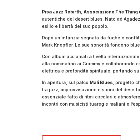
Pisa Jazz Rebirth, Associazione The Thing e
autentiche del desert blues. Nato ad Agadez,
esilio e libertà del suo popolo.
Dopo un’infanzia segnata da fughe e conflitt
Mark Knopfler. Le sue sonorità fondono blues
Con album acclamati a livello internazionale
alla nomination ai Grammy e collaborando con
elettrica e profondità spirituale, portando s
In apertura, sul palco
Mali Blues
, progetto c
tra jazz, improvvisazione e suoni del deserto
essenziale fatto di ritmi circolari e atmosfer
incontri con musicisti tuareg e maliani e l’es