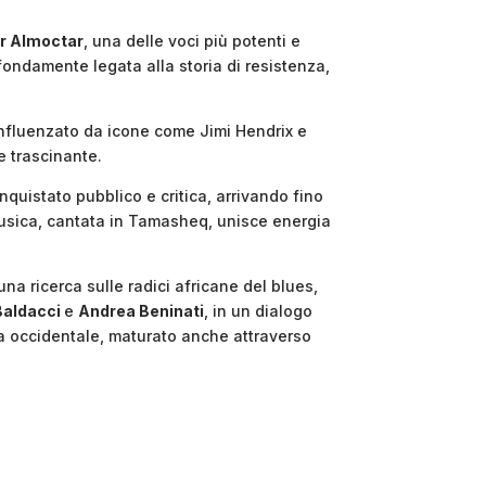
r Almoctar
, una delle voci più potenti e
fondamente legata alla storia di resistenza,
 influenzato da icone come Jimi Hendrix e
e trascinante.
quistato pubblico e critica, arrivando fino
musica, cantata in Tamasheq, unisce energia
na ricerca sulle radici africane del blues,
Baldacci
e
Andrea Beninati
, in un dialogo
rica occidentale, maturato anche attraverso