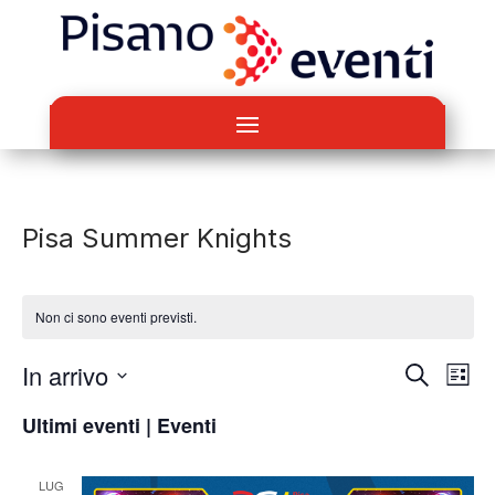
Pisa Summer Knights
Non ci sono eventi previsti.
Eventi
Eve
In arrivo
Cerca
Lista
Vis
Ricerca
Seleziona
Nav
Ultimi eventi | Eventi
e
la
viste
data.
Naviga
LUG